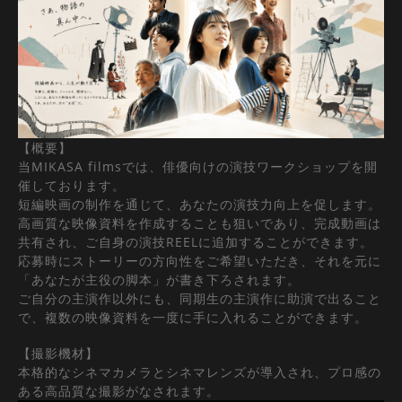
【概要】
当MIKASA filmsでは、俳優向けの
演技ワークショップを開
催しております。
短編映画の制作を通じて、あなたの演技力向上を促します。
高画質な映像資料を作成することも狙いであり、完成動画は
共有され、ご自身の演技REELに追加することができます。
応募時にストーリーの方向性をご希望いただき、それを元に
「あなたが主役の脚本」が書き下ろされます。
ご自分の主演作以外にも、同期生の主演作に助演で出ること
で、複数の映像資料を一度に手に入れることができます。
【撮影機材】
本格的なシネマカメラとシネマレンズが導入され、プロ感の
ある高品質な撮影がなされます。