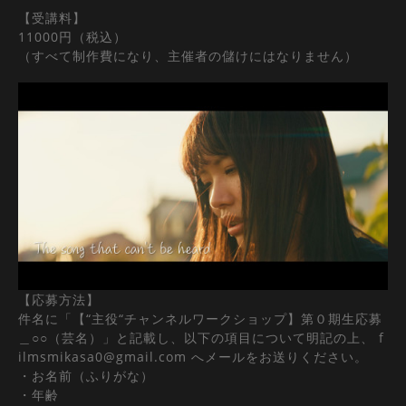
【受講料】
11000円（税込）
（すべて制作費になり、主催者の儲けにはなりません）
【応募方法】
件名に「【“主役“チャンネルワークショップ】第０期生応募
＿○○（芸名）」と記載し、以下の項目について明記の上、 f
ilmsmikasa0@gmail.com へメールをお送りください。
・お名前（ふりがな）
・年齢