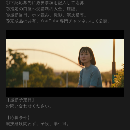
①下記応募先に必要事項を記入して応募。
②指定の口座へ受講料の入金、確認。
④撮影当日、ホン読み、撮影、演技指導。
⑤完成品の共有、YouTube専門チャンネルにて公開。
【撮影予定日】
お問い合わせください。
【応募条件】
演技経験問わず。子役、学生可。