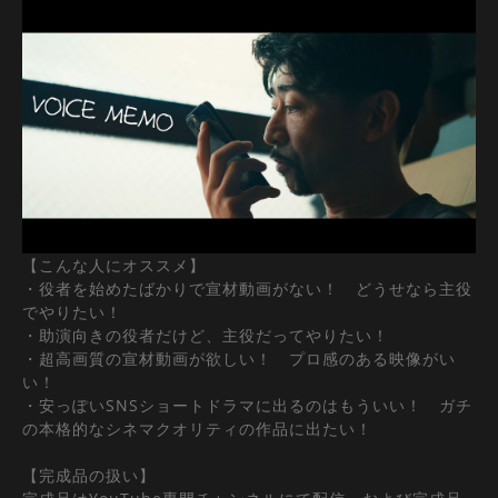
【こんな人にオススメ】
・役者を始めたばかりで宣材動画がない！ どうせなら主役
でやりたい！
・助演向きの役者だけど、主役だってやりたい！
・超高画質の宣材動画が欲しい！ プロ感のある映像がい
い！
・安っぽいSNSショートドラマに出るのはもういい！ ガチ
の本格的なシネマクオリティの作品に出たい！
【完成品の扱い】