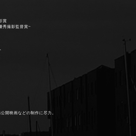
撮影賞
優秀撮影監督賞~
ト
場公開映画
などの制作に尽力。